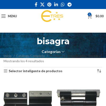
0
MENU
$
0.00
bisagra
Categorías
Inicio
Catálogo Completo
Productos etiquetados “bisagra”
Mostrando los 4 resultados
Selector inteligente de productos