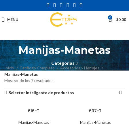
0
MENU
$
0.00
Manijas-Manetas
Categorías
Inicio
Catálogo Completo
Accesorios y Herrajes
Manijas-Manetas
Mostrando los 7 resultados
Selector inteligente de productos
616-T
607-T
Manijas-Manetas
Manijas-Manetas